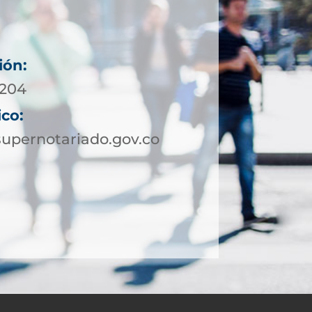
ión:
4204
ico:
upernotariado.gov.co