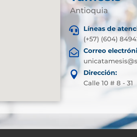
Antioquia
Líneas de atenc

(+57) (604) 849
Correo electrón

unicatamesis@s
Dirección:

Calle 10 # 8 - 31