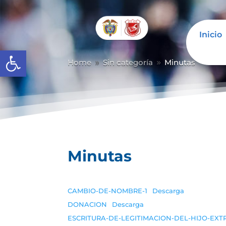
Inicio
Abrir barra de herramientas
Home
Sin categoría
Minutas
9
9
Minutas
CAMBIO-DE-NOMBRE-1
Descarga
DONACION
Descarga
ESCRITURA-DE-LEGITIMACION-DEL-HIJO-EX