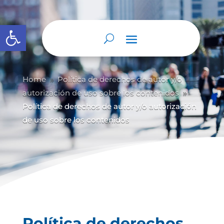
Abrir barra de herramientas
Home
Política de derechos de autor y/
o
9
autorización de uso sobre los contenidos
9
Política de derechos de autor y/o autorización
de uso sobre los contenidos
Política de derechos