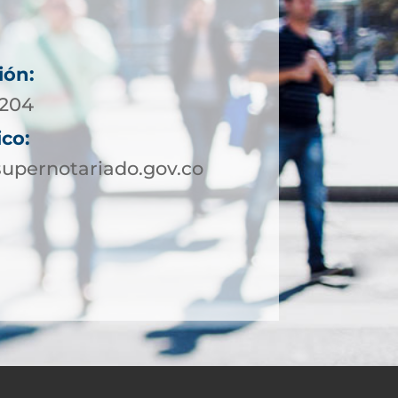
ión:
4204
ico:
upernotariado.gov.co