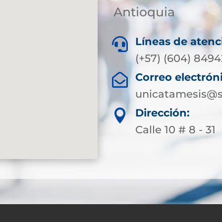
Antioquia
Líneas de atenc

(+57) (604) 849
Correo electrón

unicatamesis@s
Dirección:

Calle 10 # 8 - 31