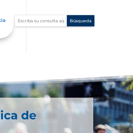
cia
ica de