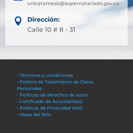
unicatamesis@supernotariado.gov.co
Dirección:

Calle 10 # 8 - 31
• Términos y condiciones
• Política de Tratamiento de Datos
Personales
• Políticas de derechos de autor
• Certificado de Accesibilidad
• Políticas de Privacidad Web
• Mapa del Sitio