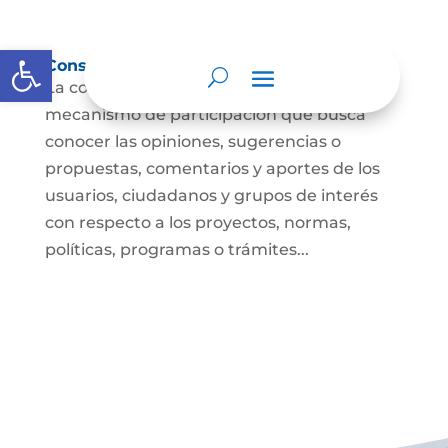
Abrir barra de herramientas
Consulta ciudadana
La consulta a la ciudadanía es un
mecanismo de participación que busca
conocer las opiniones, sugerencias o
propuestas, comentarios y aportes de los
usuarios, ciudadanos y grupos de interés
con respecto a los proyectos, normas,
políticas, programas o trámites...