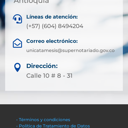
Antioquia
Líneas de atención:

(+57) (604) 8494204
Correo electrónico:

unicatamesis@supernotariado.gov.co
Dirección:

Calle 10 # 8 - 31
• Términos y condiciones
• Política de Tratamiento de Datos