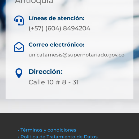
Antioquia
Líneas de atención:

(+57) (604) 8494204
Correo electrónico:

unicatamesis@supernotariado.gov.co
Dirección:

Calle 10 # 8 - 31
• Términos y condiciones
• Política de Tratamiento de Datos