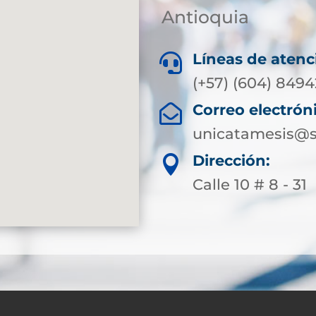
Antioquia
Líneas de atenc

(+57) (604) 849
Correo electrón

unicatamesis@s
Dirección:

Calle 10 # 8 - 31