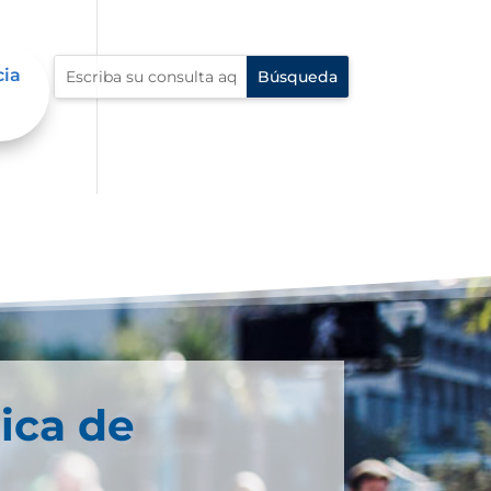
cia
ica de