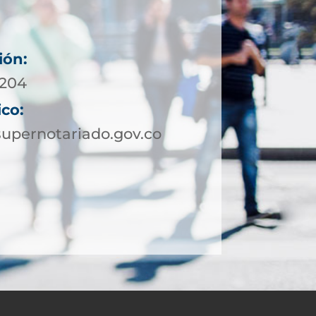
ión:
4204
ico:
upernotariado.gov.co