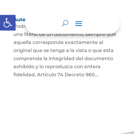
Abrir barra de herramientas
Autenticación de Copias
Podrá autenticarse una copia mecánica o
una literal de un documento, siempre que
aquella corresponda exactamente al
original que se tenga a la vista o que esta
comprenda la integridad del documento
exhibido y lo reproduzca con entera
fidelidad. Artículo 74 Decreto 960...