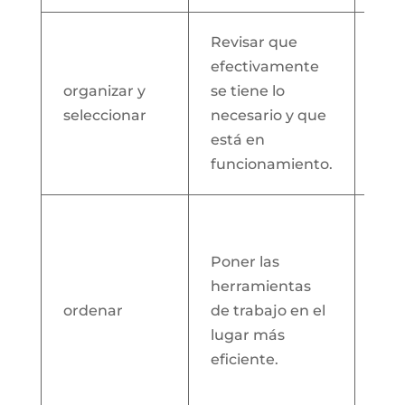
Evi
Revisar que
ele
efectivamente
inn
organizar y
se tiene lo
pu
seleccionar
necesario y que
oca
está en
dis
funcionamiento.
eltr
Gen
que
Poner las
com
herramientas
lle
ordenar
de trabajo en el
des
lugar más
car
eficiente.
dón
cos