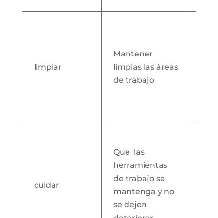
tie
Red
de
man
Mantener
evi
limpiar
limpias las áreas
y m
de trabajo
una
lab
agr
Man
el h
Que las
cui
herramientas
ins
de trabajo se
cuidar
ent
mantenga y no
com
se dejen
fot
deteriorar.