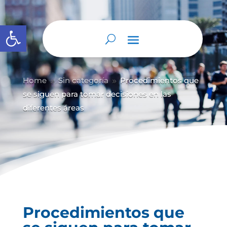
Abrir barra de herramientas
Home
Sin categoría
Procedimientos que
9
9
se siguen para tomar decisiones en las
diferentes áreas
Procedimientos que