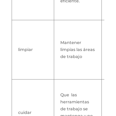
eficiente.
dón
cos
tie
Red
de
man
Mantener
evi
limpiar
limpias las áreas
y m
de trabajo
una
lab
agr
Man
el h
Que las
cui
herramientas
ins
de trabajo se
cuidar
ent
mantenga y no