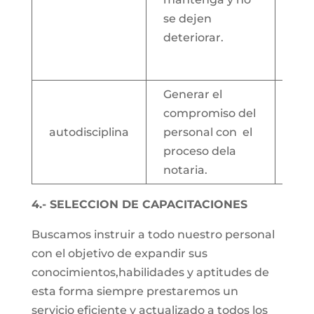
com
se dejen
fot
deteriorar.
equ
bio
Generar el
compromiso del
Log
autodisciplina
personal con el
cui
proceso dela
día
notaria.
4.- SELECCION DE CAPACITACIONES
Buscamos instruir a todo nuestro personal
con el objetivo de expandir sus
conocimientos,habilidades y aptitudes de
esta forma siempre prestaremos un
servicio eficiente y actualizado a todos los