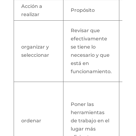
Acción a
Propósito
Imp
realizar
Evi
Revisar que
ele
efectivamente
inn
organizar y
se tiene lo
pu
seleccionar
necesario y que
oca
está en
dis
funcionamiento.
eltr
Gen
que
Poner las
com
herramientas
lle
ordenar
de trabajo en el
des
lugar más
car