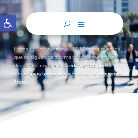
Abrir barra de herramientas
Home
Sin categoría
1.9.1 Procedimientos
9
9
que se siguen para tomar decisiones en las
diferentes áreas
Procedimientos que se
9
siguen para tomar decisiones en las diferentes
áreas