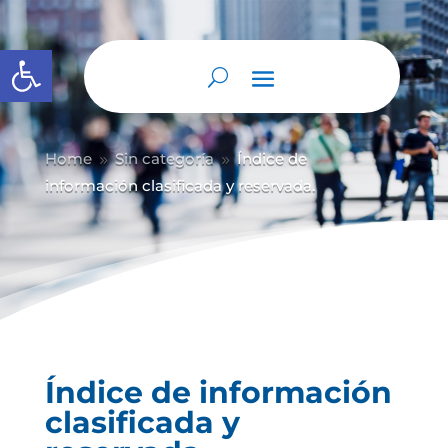
Abrir barra de herramientas
Home
Sin categoría
Índice de
9
9
información clasificada y reservada.
Índice de información
clasificada y