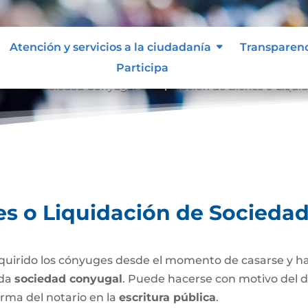
Atención y servicios a la ciudadanía
Transparen
Participa
ción de Sociedad Conyugal
Separación de Bienes o Liqui
9
es o Liquidación de Socieda
uirido los cónyuges desde el momento de casarse y h
ada
sociedad conyugal
. Puede hacerse con motivo del d
irma del notario en la
escritura pública
.