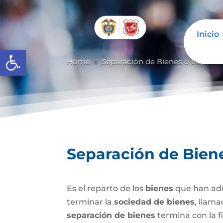
Inicio
Abrir barra de herramientas
Home
Separación de Bienes o Liquida
9
Separación de Bien
Es el reparto de los
bienes
que han adq
terminar la
sociedad de bienes
, llam
separación de bienes
termina con la f