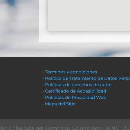
• Términos y condiciones
• Política de Tratamiento de Datos Pers
• Políticas de derechos de autor
• Certificado de Accesibilidad
• Políticas de Privacidad Web
• Mapa del Sitio
ón Colegiada del Notariado Colombiano UCNC | 20