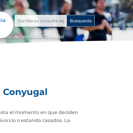
cia
dación de Sociedad Conyugal
d Conyugal
asta el momento en que deciden
ivorcio o estando casados. La