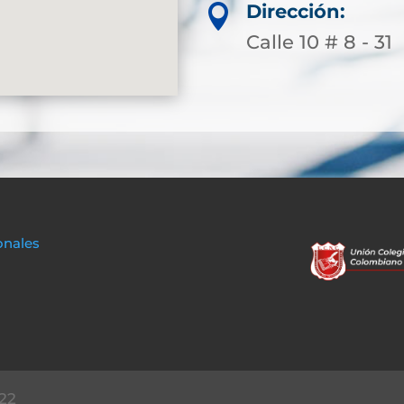
Dirección:

Calle 10 # 8 - 31
onales
22