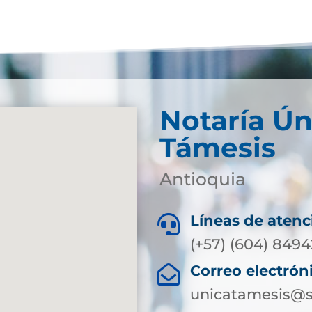
Notaría Ún
Támesis
Antioquia
Líneas de atenc

(+57) (604) 849
Correo electrón

unicatamesis@s