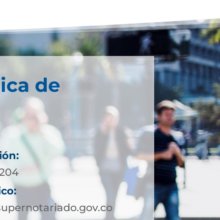
ica de
ión:
4204
ico:
upernotariado.gov.co