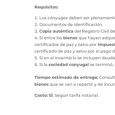
Requisitos:
Los cónyuges deben ser plenamente
Documentos de identificación.
Copia auténtica
del Registro Civil d
Si entre los
bienes
que hayan adquir
certificados de paz y salvo por
Impuest
certificado de paz y salvo por el pago 
Si en el inventario se incluyen deu
Si la
sociedad conyugal
se terminó, 
T
iempo estimado de entrega
:
Consulte
bienes
que se van a repartir y de incum
Costo:
SÍ
. Según tarifa notarial.