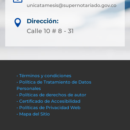
unicatamesis@supernotariado.gov.co
Dirección:

Calle 10 # 8 - 31
• Términos y condiciones
• Política de Tratamiento de Datos
Personales
• Políticas de derechos de autor
• Certificado de Accesibilidad
• Políticas de Privacidad Web
• Mapa del Sitio